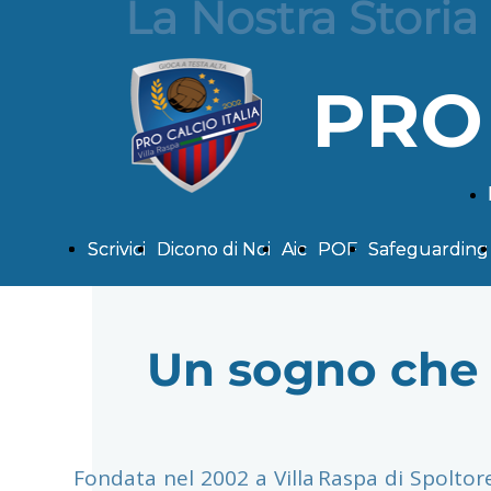
La Nostra Storia
PRO 
Scrivici
Scrivici
Dicono di Noi
Dicono di Noi
Aic
Aic
POF
POF
Safeguarding
Safeguarding
Un sogno che 
Fondata nel 2002 a Villa Raspa di Spoltore