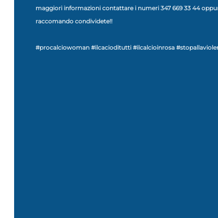
maggiori informazioni contattare i numeri 347 669 33 44 oppure
raccomando condividete‪!!‬
‪#procalciowoman #ilcacioditutti #ilcalcioinrosa ‬#stopallavio